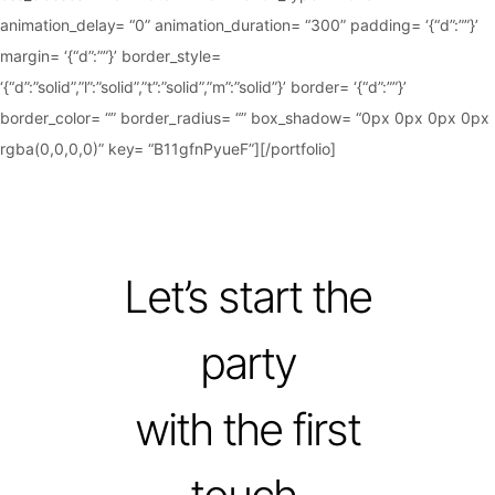
animation_delay= “0” animation_duration= “300” padding= ‘{“d”:””}’
margin= ‘{“d”:””}’ border_style=
‘{“d”:”solid”,”l”:”solid”,”t”:”solid”,”m”:”solid”}’ border= ‘{“d”:””}’
border_color= “” border_radius= “” box_shadow= “0px 0px 0px 0px
rgba(0,0,0,0)” key= “B11gfnPyueF”][/portfolio]
Let’s start the
party
with the first