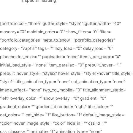
[/special_heading]
[portfolio col= “three” gutter_style= “style1” gutter_width= “40”
masonry= “0” maintain_order= “0” show_filters= “0” filter=
“portfolio_categories” meta_to_show= “portfolio_categories”
category= “vaptisi” tags= “” lazy_load= “0” delay_load= “0”
placeholder_color= “” pagination= “none” items_per_page= “4”
initial_load_style= “none” item_parallax= “0” prebuilt_hover= “1”
prebuilt_hover_style= “style2” hover_style= “style1-hover” title_style=
“style1” title_animation_type= “none” cat_animation_type= “none”
image_effect= “none” two_col_mobile= “0” title_alignment_static=
“left” overlay_color= “” show_overlay= “0” gradient= “0”
gradient_color= “” gradient_direction= “right” title_color= “”
cat_color= “” cat_hide= “1” like_button= “1” default_image_style=
“color” hover_image_style= “color” hide_in= “” css_id= “”
css_classes= “” animate= “1” animation_type= “none”