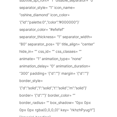
subtitle_spl_font= “1” disable_separator= “0”
separator_style= “1” icon_name=
“oshine_diamond” icon_color=
‘{“id”:”palette:0″,”color”:”#000000″}’
separator_color= “#efefef”
separator_thickness= “1” separator_width=
“80” separator_pos= “0” title_align= “center”
hide_in= “” css_id= “” css_classes= “”
animate= “1” animation_type= “none”
animation_delay= “0” animation_duration=
“300” padding= ‘{“d”:””}’ margin= ‘{“d”:””}’
border_style=
‘{“d”:”solid”,”l”:”solid”,”t”:”solid”,”m”:”solid”}’
border= ‘{“d”:””}’ border_color= “”
border_radius= “” box_shadow= “0px 0px
0px 0px rgba(0,0,0,0)” key= “rkhzhPyugY”]