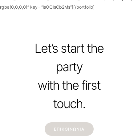
rgba(0,0,0,0)” key= “lsOQIsCb2Ms”][/portfolio]
Let’s start the
party
with the first
touch.
ΕΠΙΚΟΙΝΩΝΙΑ