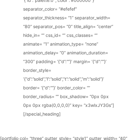
‘{“id”:”palette:0″,”color”:”#000000″}’
separator_color= “#efefef”
separator_thickness= “1” separator_width=
“80” separator_pos= “0” title_align= “center”
hide_in= “” css_id= “” css_classes= “”
animate= “1” animation_type= “none”
animation_delay= “0” animation_duration=
“300” padding= ‘{“d”:””}’ margin= ‘{“d”:””}’
border_style=
‘{“d”:”solid”,”l”:”solid”,”t”:”solid”,”m”:”solid”}’
border= ‘{“d”:””}’ border_color= “”
border_radius= “” box_shadow= “0px 0px
0px 0px rgba(0,0,0,0)” key= “x3wlxJY3Gs”]
[/special_heading]
[portfolio col= “three” gutter_style= “style1” gutter_width= “40”