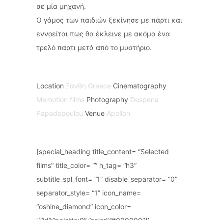
σε μία μηχανή.
Ο γάμος των παιδιών ξεκίνησε με πάρτι και
εννοείται πως θα έκλεινε με ακόμα ένα
τρελό πάρτι μετά από το μυστήριο.
Location
Ξάνθη Greece
Cinematography
Memotion films
Photography
Despena
Papadopoulou
Venue
Apollon
[special_heading title_content= “Selected
films” title_color= “” h_tag= “h3”
subtitle_spl_font= “1” disable_separator= “0”
separator_style= “1” icon_name=
“oshine_diamond” icon_color=