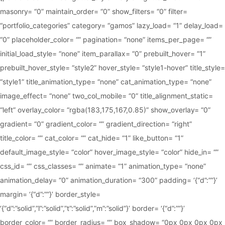
masonry= “0” maintain_order= “0” show_filters= “0” filter=
“portfolio_categories” category= “gamos” lazy_load= “1” delay_load=
“0” placeholder_color= “” pagination= “none” items_per_page= “”
initial_load_style= “none” item_parallax= “0” prebuilt_hover= “1”
prebuilt_hover_style= “style2” hover_style= “style1-hover” title_style=
“style1” title_animation_type= “none” cat_animation_type= “none”
image_effect= “none” two_col_mobile= “0” title_alignment_static=
“left” overlay_color= “rgba(183,175,167,0.85)” show_overlay= “0”
gradient= “0” gradient_color= “” gradient_direction= “right”
title_color= “” cat_color= “” cat_hide= “1” like_button= “1”
default_image_style= “color” hover_image_style= “color” hide_in= “”
css_id= “” css_classes= “” animate= “1” animation_type= “none”
animation_delay= “0” animation_duration= “300” padding= ‘{“d”:””}’
margin= ‘{“d”:””}’ border_style=
‘{“d”:”solid”,”l”:”solid”,”t”:”solid”,”m”:”solid”}’ border= ‘{“d”:””}’
border_color= “” border_radius= “” box_shadow= “0px 0px 0px 0px